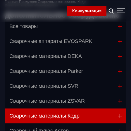
Главная
Продукция
Сварочные материалы Кедр
Дополнительное оборудование
Консультация
Дополнительное оборудование
Все товары
Главная
Сварочные аппараты EVOSPARK
Компания
Продукция
Сварочные материалы DEKA
Контакты
Корзина
Сварочные материалы Parker
Сварочные материалы SVR
Сварочные материалы ZSVAR
Сварочные материалы Кедр
Перейти в категорию
Сварочный флюс Астер