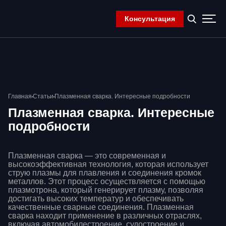
Консультация
Главная
Компания
Продукция
Контакты
Главная
Статьи
Плазменная сварка. Интересные подробности
Корзина
Плазменная сварка. Интересные
подробности
Плазменная сварка — это современная и
высокоэффективная технология, которая использует
струю плазмы для плавления и соединения кромок
металлов. Этот процесс осуществляется с помощью
плазмотрона, который генерирует плазму, позволяя
достигать высоких температур и обеспечивать
качественные сварные соединения. Плазменная
сварка находит применение в различных отраслях,
включая автомобилестроение, судостроение и