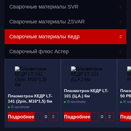
Сварочные материалы SVR
Сварочные материалы ZSVAR
Сварочные материалы Кедр
Перейти в категорию
Сварочный флюс Астер
Газосварочное оборудование
Дополнительное оборудование
Распродажа
Плазмотрон КЕДР LT-
Плаз
Расходные материалы
Плазмотрон КЕДР LT-
101 (Ц,А.) 6м
50 PR
141 (2pin, M16*1,5) 6м
В наличии
В н
Сварочные аппараты
В наличии
Сварочные горелки
Подробнее
Подробнее
Под
Средства защиты