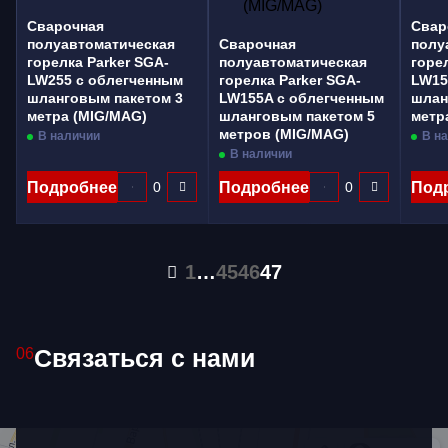
Сварочная
Свар
полуавтоматическая
Сварочная
полу
горелка Parker SGA-
полуавтоматическая
горе
LW255 с облегченным
горелка Parker SGA-
LW15
шланговым пакетом 3
LW155A с облегченным
шлан
метра (MIG/MAG)
шланговым пакетом 5
метр
метров (MIG/MAG)
В наличии
В н
В наличии
Подробнее
Подробнее
Под
1
…
45
46
47
Связаться с нами
06