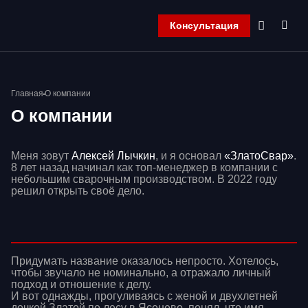
Консультация
Главная
Главная
О компании
Компания
О компании
Продукция
Контакты
Корзина
Меня зовут
Алексей Лычкин
, и я основал
«ЗлатоСвар»
.
8 лет назад начинал как топ-менеджер в компании с
небольшим сварочным производством. В 2022 году
решил открыть своё дело.
Придумать название оказалось непросто. Хотелось,
чтобы звучало не номинально, а отражало личный
подход и отношение к делу.
И вот однажды, прогуливаясь с женой и двухлетней
дочкой Златой по лесу в Ясенево, понял, что имя