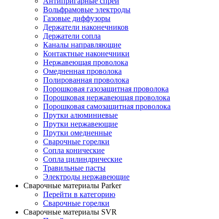
Антипригарные спреи
Вольфрамовые электроды
Газовые диффузоры
Держатели наконечников
Держатели сопла
Каналы направляющие
Контактные наконечники
Нержавеющая проволока
Омедненная проволока
Полированная проволока
Порошковая газозащитная проволока
Порошковая нержавеющая проволока
Порошковая самозащитная проволока
Прутки алюминиевые
Прутки нержавеющие
Прутки омедненные
Сварочные горелки
Сопла конические
Сопла цилиндрические
Травильные пасты
Электроды нержавеющие
Сварочные материалы Parker
Перейти в категорию
Сварочные горелки
Сварочные материалы SVR