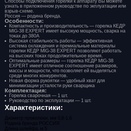
Способы подключения горелки к аппарату Вы можете
узнать в приложенном руководстве по экплуатации или
взрыв-схеме.
Россия — родина бренда.
Особенности:
Компактность и производительность — горелка КЕДР
MIG-38 EXPERT имеет высокую мощность, сварка на
токах до 380А
Высокая стабильность работы — эффективная
система охлаждения и премиальные материалы
горелки КЕДР MIG-38 EXPERT позволяют работать
на высоких токах продолжительное время.
Оптимальные размеры — горелка КЕДР MIG-38
EXPERT имеет отличное соотношение размеров,
массы и мощности, что позволяет ей выделяться
среди многих конкурентов.
Новая форма рукоятки — удобный хват для
минимизации усталости руки сварщика
Комплектация:
Горелка сварочная — 1 шт.
Руководство по эксплуатации — 1 шт.
Характеристики:
Диаметр проволоки, мм
0,8-1,6
Родина бренда
РОССИЯ
Ваше имя
Длина шлейфа. м
5