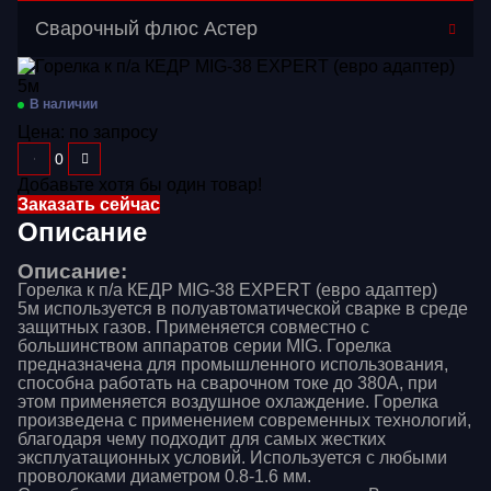
Перейти в категорию
Сварочный флюс Астер
Газосварочное оборудование
Дополнительное оборудование
В наличии
Цена:
по запросу
Распродажа
Расходные материалы
Добавьте хотя бы один товар!
Заказать сейчас
Сварочные аппараты
Описание
Сварочные горелки
Описание:
Горелка к п/а КЕДР MIG-38 EXPERT (евро адаптер)
Средства защиты
5м используется в полуавтоматической сварке в среде
защитных газов. Применяется совместно с
большинством аппаратов серии MIG. Горелка
предназначена для промышленного использования,
способна работать на сварочном токе до 380А, при
этом применяется воздушное охлаждение. Горелка
произведена с применением современных технологий,
благодаря чему подходит для самых жестких
эксплуатационных условий. Используется с любыми
проволоками диаметром 0.8-1.6 мм.