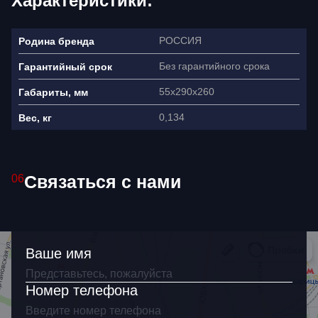
Характеристики:
РОССИЯ
Родина бренда
Без гарантийного срока
Гарантийный срок
55х290х260
Габариты, мм
0,134
Вес, кг
Связаться с нами
06
Ваше имя
Как связаться?
Ваше имя
Номер телефона
Я согласен(на) на обработку
персональных данных