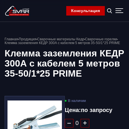
Консультация
Главная
Главная
Продукция
Сварочные материалы Кедр
Сварочные горелки
Компания
Клемма заземления КЕДР 300А с кабелем 5 метров 35-50/1*25 PRIME
Продукция
Клемма заземления КЕДР
Контакты
300А с кабелем 5 метров
Корзина
35-50/1*25 PRIME
В наличии
Цена:
по запросу