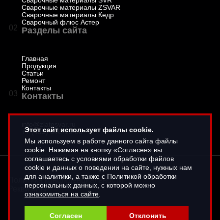
Сварочные материалы SVR
Сварочные материалы ZSVAR
Сварочные материалы Кедр
Сварочный флюс Астер
02
Разделы сайта
Главная
Продукция
Статьи
Ремонт
Контакты
03
Контакты
info@zlatosvar.ru
Этот сайт использует файлы cookie.
+7 (495) 646-16-66
Мы используем в работе данного сайта файлы
cookie. Нажимая на кнопку «Согласен» вы
соглашаетесь с условиями обработки файлов
cookie и данных о поведении на сайте, нужных нам
для аналитики, а также с Политикой обработки
Политика конфиденциальности
персональных данных, с которой можно
Реквизиты
ознакомиться на сайте
.
Согласен
Отклонить