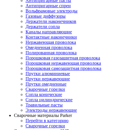
Антипригарные пасты
Антипригарные спреи
Вольфрамовые электроды
Газовые диффузоры
Держатели наконечников
Держатели сопла
Каналы направляющие
Контактные наконечники
Нержавеющая проволока
Омедненная проволока
Полированная проволока
Порошковая газозащитная проволока
Порошковая нержавеющая проволока
Порошковая самозащитная проволока
Прутки алюминиевые
Прутки нержавеющие
Прутки омедненные
Сварочные горелки
Сопла конические
Сопла цилиндрические
Травильные пасты
Электроды нержавеющие
Сварочные материалы Parker
Перейти в категорию
Сварочные горелки