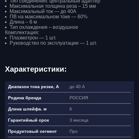
Тип соединения: центральный адаптер
Максимальная толщина реза – 15 мм
Максимальный ток — до 40А
ПВ на максимальном токе — 60%
Длина – 6 м
Тип охлаждения – воздушное
Комплектация:
Плазмотрон — 1 шт.
Руководство по эксплуатации — 1 шт.
Характеристики:
до 40 А
Диапазон тока резки, А
РОССИЯ
Родина бренда
Ваше имя
6
Длина шлейфа. м
3 месяца
Гарантийный срок
Как связаться?
+7
Про
Продуктовый сегмент