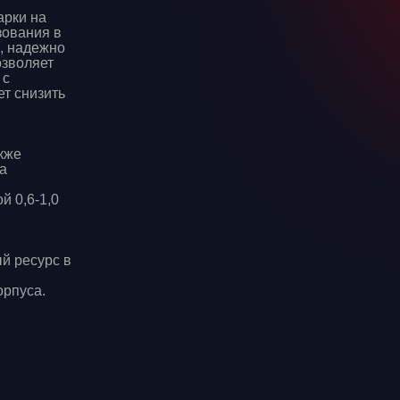
арки на
зования в
, надежно
озволяет
 с
т снизить
кже
а
й 0,6-1,0
й ресурс в
орпуса.