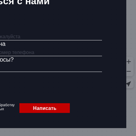
ься с нами
на
росы?
бработку
Написать
ых