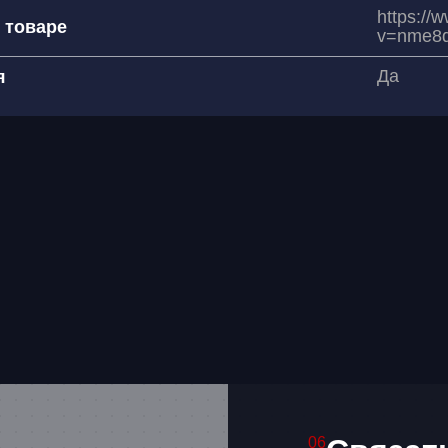
https://
 товаре
v=nme8
Да
я
06