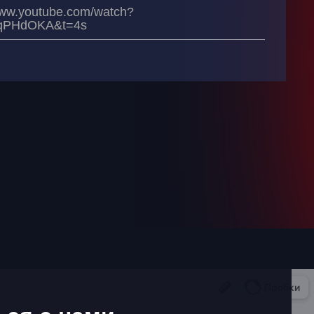
www.youtube.com/watch?
qPHdOKA&t=4s