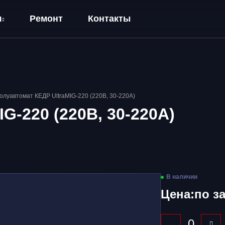
я
Ремонт
Контакты
олуавтомат КЕДР UltraMIG-220 (220В, 30-220А)
G-220 (220В, 30-220А)
В наличии
Цена:
по з