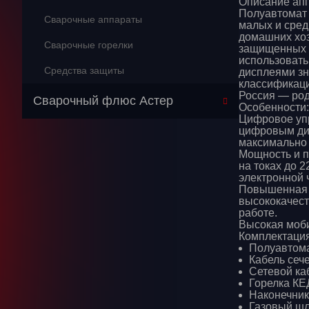
Описание апп
Полуавтомат 
Сварочные аппараты
малых и сред
домашних хоз
Сварочные горелки
защищенных с
использовать
Средства защиты
дисплеями зн
классификаци
Россия — ро
Сварочный флюс Астер
Особенности:
Цифровое упр
цифровым ди
максимально 
Мощность и п
на токах до 
электронной 
Повышенная н
высококачест
работе.
Высокая моби
Комплектация
Полуавтом
Кабель сеч
Сетевой каб
Горелка КЕ
Наконечник 
Газовый шла