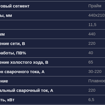
Прайм
товый сегмент
е имя
440х210
ы, мм
11,5
 связаться?
7
440
мм
220
ние сети, В
40
работы, ПВ%
согласен(на) на обработку
65
ние холостого хода, В
рсональных данных
30-220
н сварочного тока, А
Плавно
ение
220
альный сварочный ток, А
6,5
ть, кВт