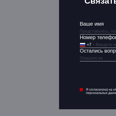
Связат
Ваше имя
Номер телефо
+7
Остались воп
Я согласен(на) на о
персональных данн