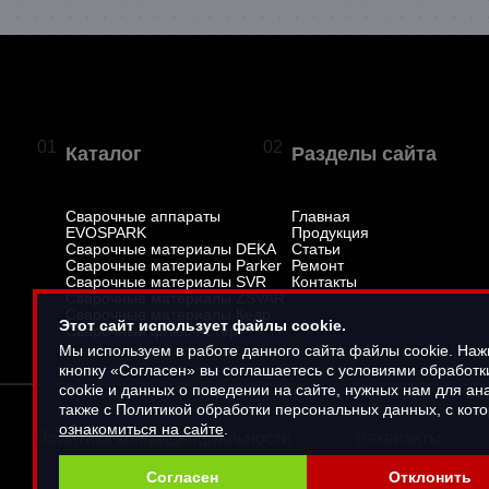
01
02
Каталог
Разделы сайта
Сварочные аппараты
Главная
EVOSPARK
Продукция
Сварочные материалы DEKA
Статьи
Сварочные материалы Parker
Ремонт
Сварочные материалы SVR
Контакты
Сварочные материалы ZSVAR
Сварочные материалы Кедр
Этот сайт использует файлы cookie.
Сварочный флюс Астер
Мы используем в работе данного сайта файлы cookie. На
кнопку «Согласен» вы соглашаетесь с условиями обработ
cookie и данных о поведении на сайте, нужных нам для ана
также с Политикой обработки персональных данных, с кот
ознакомиться на сайте
.
Политика конфиденциальности
Реквизиты
Согласен
Отклонить