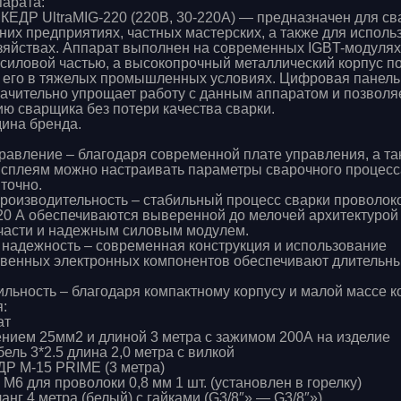
арата:
КЕДР UltraMIG-220 (220В, 30-220А) — предназначен для св
них предприятиях, частных мастерских, а также для исполь
яйствах. Аппарат выполнен на современных IGBT-модулях
иловой частью, а высокопрочный металлический корпус п
 его в тяжелых промышленных условиях. Цифровая панель
ачительно упрощает работу с данным аппаратом и позволяе
ю сварщика без потери качества сварки.
дина бренда.
авление – благодаря современной плате управления, а та
сплеям можно настраивать параметры сварочного процесс
точно.
роизводительность – стабильный процесс сварки проволоко
220 А обеспечиваются выверенной до мелочей архитектурой
части и надежным силовым модулем.
адежность – современная конструкция и использование
венных электронных компонентов обеспечивают длительны
льность – благодаря компактному корпусу и малой массе к
:
ат
ением 25мм2 и длиной 3 метра с зажимом 200А на изделие
ель 3*2.5 длина 2,0 метра с вилкой
ДР M-15 PRIME (3 метра)
М6 для проволоки 0,8 мм 1 шт. (установлен в горелку)
нг 4 метра (белый) с гайками (G3/8″» — G3/8″»)