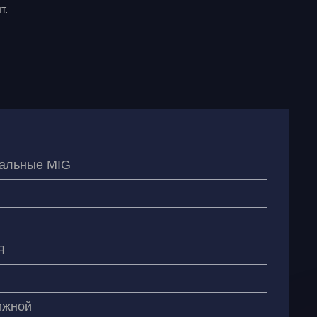
т.
альные MIG
Я
ижной