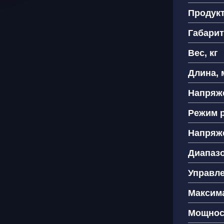
Продук
Ваш
Габарит
Вес, кг
Как
+
Длина, 
Напряже
Режим 
Я 
Напряже
пе
Диапазо
Управл
Максим
Мощнос