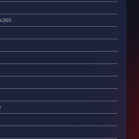
х360
е