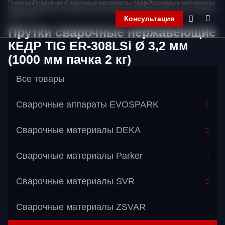
Главная
Продукция
Сварочные материалы Кедр
Расходные материалы
Прутки сварочные нержавеющие КЕДР TIG ER-308LSi Ø 3,2 мм (1000 мм
пачка 2 кг)
Консультация
Прутки сварочные нержавеющие
КЕДР TIG ER-308LSi Ø 3,2 мм
(1000 мм пачка 2 кг)
Главная
Компания
Все товары
Продукция
Контакты
Сварочные аппараты EVOSPARK
Корзина
Сварочные материалы DEKA
Сварочные материалы Parker
Сварочные материалы SVR
Сварочные материалы ZSVAR