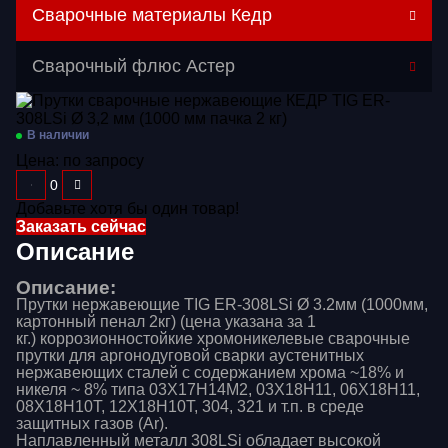
Сварочные материалы Кедр
Перейти в категорию
Сварочный флюс Астер
Газосварочное оборудование
Дополнительное оборудование
В наличии
Цена:
по запросу
Распродажа
Расходные материалы
Добавьте хотя бы один товар!
Заказать сейчас
Сварочные аппараты
Описание
Сварочные горелки
Описание:
Прутки нержавеющие TIG ER-308LSi Ø 3.2мм (1000мм,
Средства защиты
картонный пенал 2кг) (цена указана за 1
кг.) коррозионностойкие хромоникелевые сварочные
прутки для аргонодуговой сварки аустенитных
нержавеющих сталей c содержанием хрома ~18% и
никеля ~ 8% типа 03Х17Н14М2, 03Х18Н11, 06Х18Н11,
08Х18Н10Т, 12Х18Н10Т, 304, 321 и т.п. в среде
защитных газов (Ar).
Наплавленный металл 308LSi обладает высокой