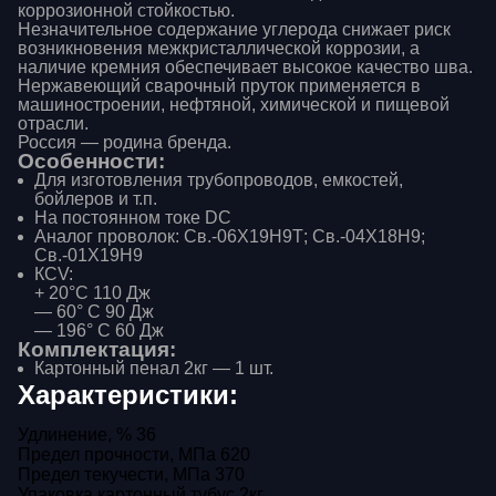
коррозионной стойкостью.
Незначительное содержание углерода снижает риск
возникновения межкристаллической коррозии, а
наличие кремния обеспечивает высокое качество шва.
Нержавеющий сварочный пруток применяется в
машиностроении, нефтяной, химической и пищевой
отрасли.
Россия — родина бренда.
Особенности:
Для изготовления трубопроводов, емкостей,
бойлеров и т.п.
На постоянном токе DC
Аналог проволок: Св.-06Х19Н9Т; Св.-04Х18Н9;
Св.-01Х19Н9
КCV:
+ 20°С 110 Дж
— 60° С 90 Дж
— 196° С 60 Дж
Комплектация:
Картонный пенал 2кг — 1 шт.
Характеристики:
Удлинение, %
36
Предел прочности, МПа
620
Предел текучести, МПа
370
Упаковка
картонный тубус 2кг