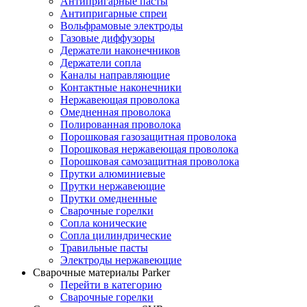
Антипригарные пасты
Антипригарные спреи
Вольфрамовые электроды
Газовые диффузоры
Держатели наконечников
Держатели сопла
Каналы направляющие
Контактные наконечники
Нержавеющая проволока
Омедненная проволока
Полированная проволока
Порошковая газозащитная проволока
Порошковая нержавеющая проволока
Порошковая самозащитная проволока
Прутки алюминиевые
Прутки нержавеющие
Прутки омедненные
Сварочные горелки
Сопла конические
Сопла цилиндрические
Травильные пасты
Электроды нержавеющие
Сварочные материалы Parker
Перейти в категорию
Сварочные горелки