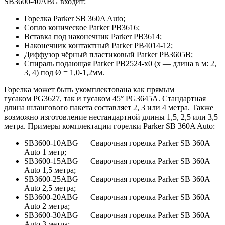
SB3600-40ABG входит:
Горелка Parker SB 360A Auto;
Сопло коническое Parker PB3616;
Вставка под наконечник Parker PB3614;
Наконечник контактный Parker PB4014-12;
Диффузор чёрный пластиковый Parker PB3605B;
Спираль подающая Parker PB2524-х0 (х — длина в м: 2,
3, 4) под Ø = 1,0-1,2мм.
Горелка может быть укомплектована как прямым
гусаком PG3627, так и гусаком 45° PG3645A. Стандартная
длина шлангового пакета составляет 2, 3 или 4 метра. Также
возможно изготовление нестандартной длины 1,5, 2,5 или 3,5
метра. Примеры комплектации горелки Parker SB 360A Auto:
SB3600-10АBG — Сварочная горелка Parker SB 360A
Auto 1 метр;
SB3600-15ABG — Сварочная горелка Parker SB 360A
Auto 1,5 метра;
SB3600-25АBG — Сварочная горелка Parker SB 360A
Auto 2,5 метра;
SB3600-20ABG — Сварочная горелка Parker SB 360A
Auto 2 метра;
SB3600-30ABG — Сварочная горелка Parker SB 360A
Auto 3 метра;