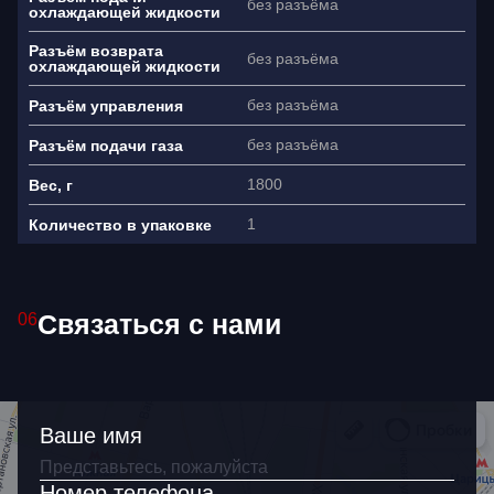
без разъёма
охлаждающей жидкости
Разъём возврата
без разъёма
охлаждающей жидкости
без разъёма
Разъём управления
Ваше имя
без разъёма
Разъём подачи газа
1800
Вес, г
Как связаться?
+7
1
Количество в упаковке
Я согласен(на) на обработку
персональных данных
Связаться с нами
06
Ваше имя
Номер телефона