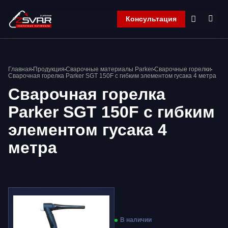
Консультация
Главная
Главная
Продукция
Сварочные материалы Parker
Сварочные горелки
Компания
Сварочная горелка Parker SGT 150F с гибким элементом гусака 4 метра
Продукция
Сварочная горелка
Контакты
Parker SGT 150F с гибким
Корзина
элементом гусака 4
метра
В наличии