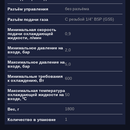
Ваше имя
без разъёма
Разъём управления
Как связаться?
С резьбой 1/4" BSP (GS5)
Разъём подачи газа
+7
Минимальная скорость
0,9
подачи охлаждающей
жидкости, л/мин
Я согласен(на) на обработку
Минимальное давление на
персональных данных
2,0
входе, бар
Максимальное давление на
5,0
входе, бар
Минимальные требования
600
к охлаждению, Вт
Максимальная температура
50
охлаждающей жидкости на
входе, ºC
1800
Вес, г
1
Количество в упаковке