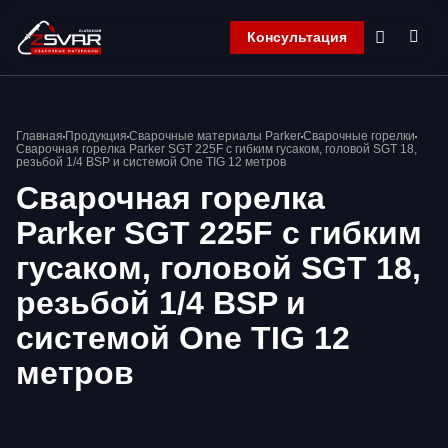
Консультация
Главная
Главная
Продукция
Сварочные материалы Parker
Сварочные горелки
Компания
Сварочная горелка Parker SGT 225F с гибким гусаком, головой SGT 18,
резьбой 1/4 BSP и системой One TIG 12 метров
Продукция
Сварочная горелка
Контакты
Корзина
Parker SGT 225F с гибким
гусаком, головой SGT 18,
резьбой 1/4 BSP и
системой One TIG 12
метров