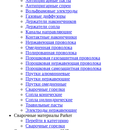
Антипригарные пасты
Антипригарные спреи
Вольфрамовые электроды
Газовые диффузоры
Держатели наконечников
Держатели сопла
Каналы направляющие
Контактные наконечники
Нержавеющая проволока
Омедненная проволока
Полированная проволока
Порошковая газозащитная проволока
Порошковая нержавеющая проволока
Порошковая самозащитная проволока
Прутки алюминиевые
Прутки нержавеющие
Прутки омедненные
Сварочные горелки
Сопла конические
Сопла цилиндрические
Травильные пасты
Электроды нержавеющие
Сварочные материалы Parker
Перейти в категорию
Сварочные горелки