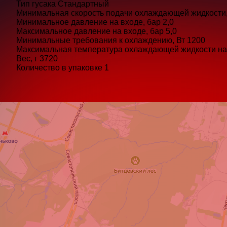
Тип гусака
Стандартный
Минимальная скорость подачи охлаждающей жидкости,
Минимальное давление на входе, бар
2,0
Максимальное давление на входе, бар
5,0
Минимальные требования к охлаждению, Вт
1200
Максимальная температура охлаждающей жидкости на 
Вес, г
3720
Количество в упаковке
1
Ва
Ка