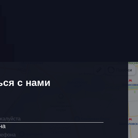
ься с нами
на