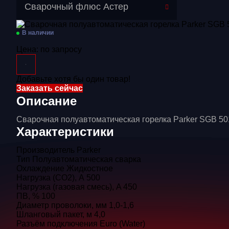
Сварочный флюс Астер
В наличии
Цена:
по запросу
Добавьте хотя бы один товар!
Заказать сейчас
Описание
Сварочная полуавтоматическая горелка Parker SGB 50
Характеристики
Производитель
Parker
Тип
Полуавтоматическая сварка
Охлаждение
Жидкостное
Нагрузка (СО2), А
500
Нагрузка (газовая смесь), A
450
ПВ, %
100
Диаметр проволоки, мм
1,0-1,6
Шланговый пакет, м
4,0
Разъём подключения
Euro (Water)