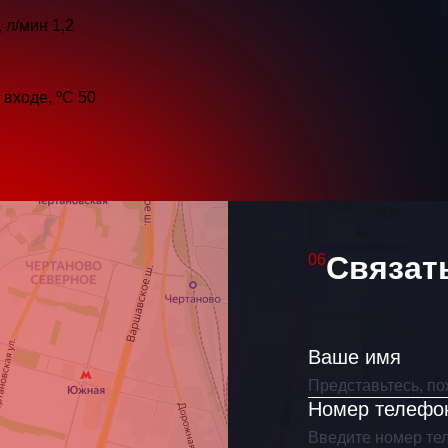
 л/мин
1,2
входе, ºC
50
ше имя
к связаться?
Связат
06
Ваше имя
Я согласен(на) на обработку
персональных данных
Номер телефо