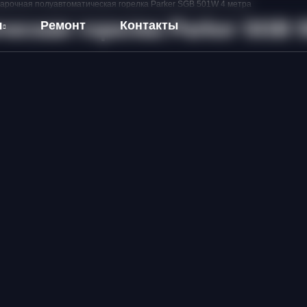
арочная полуавтоматическая горелка Parker SGB 501W 4 метра
еская горелка Parker SGB 
я
Ремонт
Контакты