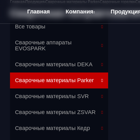
Главная
Продукция
Сварочные материалы Parker
Сварочные горелки
Св
Сварочная полуавтоматич
Главная
Компания
Продукци
Все товары
О компании
Сварочные аппараты
Оплата и Доставка
EVOSPARK
Сварочные материалы DEKA
Сварочные материалы Parker
Перейти в категорию
Сварочные материалы SVR
Сварочные горелки
Сварочные материалы ZSVAR
Сварочные материалы Кедр