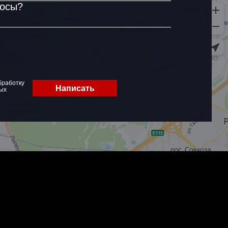
росы?
бработку
Написать
ых