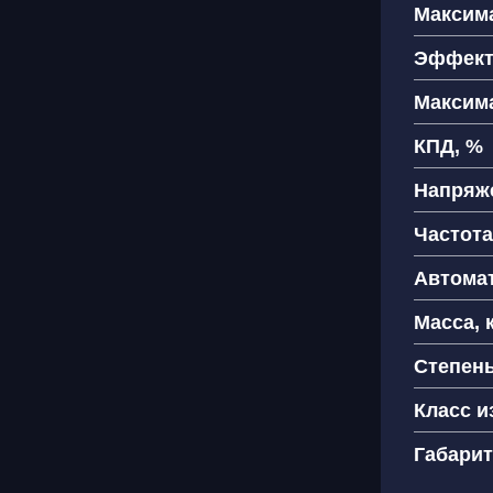
Максим
Как
Эффект
+
Максим
КПД, %
Напряже
Я 
пе
Частота
Автомат
Масса, 
Степен
Класс и
Габарит