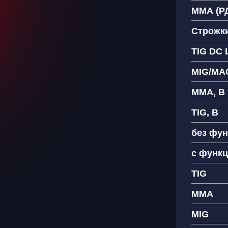
ММА (РД
Строжки
TIG DC L
MIG/MA
MMA, В
TIG, В
без фу
с функ
TIG
MMA
MIG
Ваш