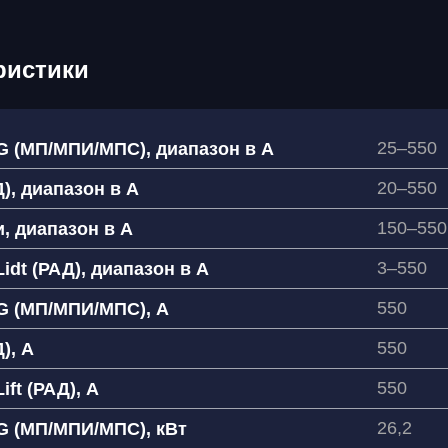
ристики
25–550
 (МП/МПИ/МПС), диапазон в А
20–550
), диапазон в А
150–550
, диапазон в А
3–550
Lidt (РАД), диапазон в А
550
G (МП/МПИ/МПС), А
550
), А
550
ift (РАД), А
26,2
G (МП/МПИ/МПС), кВт