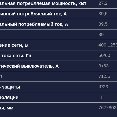
27,2
альная потребляемая мощность, кВт
 связаться?
39,5
ивный потребляемый ток, А
7
39,5
альный потребляемый ток, А
89
400 ±25
ние сети, В
согласен(на) на обработку
рсональных данных
50/60
 тока сети, Гц
3x63
ический выключатель, А
71,55
кг
IP23
ь защиты
H
золяции
767х802
ы, мм