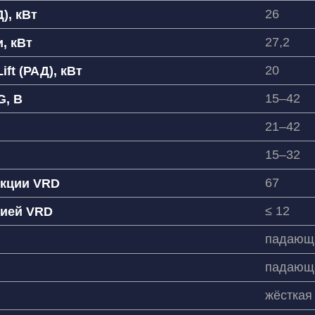
26
), кВт
27,2
, кВт
20
ift (РАД), кВт
15–42
G, В
21–42
15–32
67
нкции VRD
≤ 12
цией VRD
падающ
падающ
жёсткая
е имя