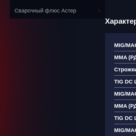
Сварочный флюс Астер
Характе
MIG/MAG
MMA (РД
Строжки
TIG DC 
MIG/MA
MMA (РД
TIG DC L
MIG/MA