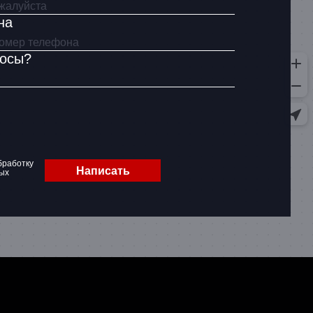
на
росы?
бработку
Написать
ых