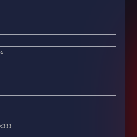
%
х383