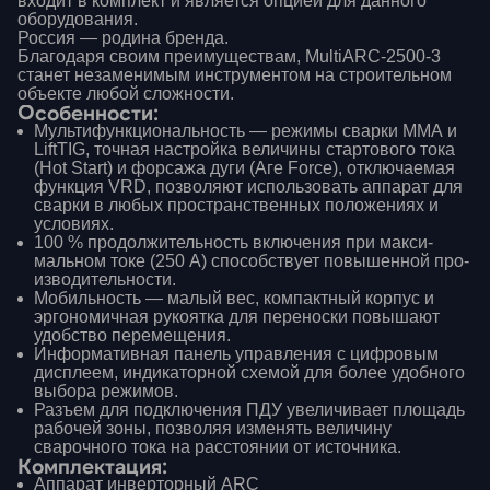
входит в комплект и является опцией для данного
оборудования.
Россия — родина бренда.
Благодаря своим преимуществам, MultiARC-2500-3
станет незаменимым инструментом на строительном
объекте любой сложности.
Особенности:
Мультифункциональность — режимы сварки ММА и
LiftTIG, точная настройка величины стартового тока
(Hot Start) и форсажа дуги (Аге Force), отключаемая
функ­ция VRD, позволяют использовать аппарат для
сварки в любых пространственных положениях и
условиях.
100 % продолжительность включения при макси­
мальном токе (250 А) способствует повышенной про­
изводительности.
Мобильность — малый вес, компактный корпус и
эрго­номичная рукоятка для переноски повышают
удобст­во перемещения.
Информативная панель управления с цифровым
дисплеем, индикаторной схемой для более удобного
выбора режимов.
Разъем для подключения ПДУ увеличивает площадь
рабочей зоны, позволяя изменять величину
сварочно­го тока на расстоянии от источника.
Комплектация:
Аппарат инверторный ARC