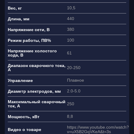
Ваше имя
10,5
Вес, кг
440
Длина, мм
Как связаться?
+7
380
Напряжение сети, В
100
Режим работы, ПВ%
Я согласен(на) на обработку
Напряжение холостого
персональных данных
61
хода, В
Диапазон сварочного тока,
20-250
А
Плавное
Управление
2.0-5.0
Диаметр электродов, мм
Максимальный сварочный
250
ток, А
8,8
Мощность, кВт
https://www.youtube.com/watch?
Видео о товаре
v=uX5B2GqVKeA&t=3s