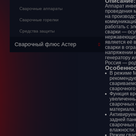
Описание:
Аппарат инве
Сварочные аппараты
проведения м
на производс
Сварочные горелки
коммуникаций
работать с э
Средства защиты
сварки — осу
нержавеющих 
является её 
Сварочный флюс Астер
сварки в огр
напряжении и
генератору и
Россия — ро
Особеннос
В режиме М
рекомендуе
свариваемо
сварочного 
Функция вр
увеличенный
сварочных 
материала.
Активируем
задней пан
сварочных 
влажности.
Режим сва