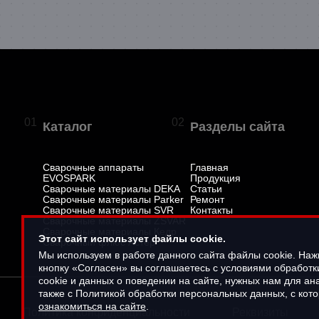
01
02
Каталог
Разделы сайта
Сварочные аппараты
Главная
EVOSPARK
Продукция
Сварочные материалы DEKA
Статьи
Сварочные материалы Parker
Ремонт
Сварочные материалы SVR
Контакты
Сварочные материалы ZSVAR
Сварочные материалы Кедр
Этот сайт использует файлы cookie.
Сварочный флюс Астер
Мы используем в работе данного сайта файлы cookie. На
кнопку «Согласен» вы соглашаетесь с условиями обработ
cookie и данных о поведении на сайте, нужных нам для ана
также с Политикой обработки персональных данных, с кот
ознакомиться на сайте
.
Политика конфиденциальности
Реквизиты