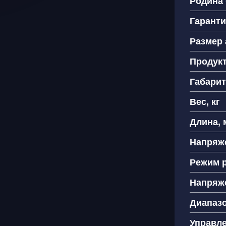
Родина
Гарант
Ваш
Размер 
Продук
Как
+
Габарит
Вес, кг
Длина, 
Напряже
Я 
пе
Режим 
Напряже
Диапазо
Управл