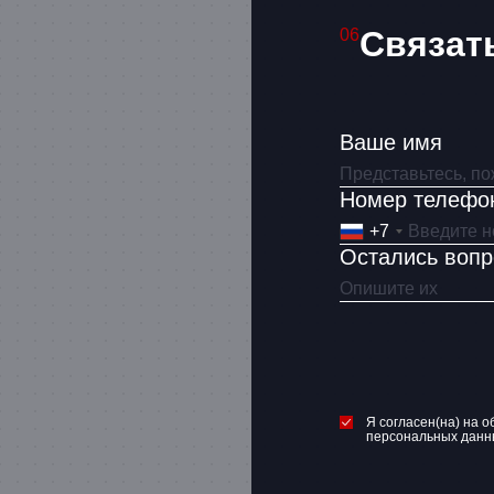
Связат
06
Ваше имя
Номер телефо
+7
Остались воп
Я согласен(на) на о
персональных данн