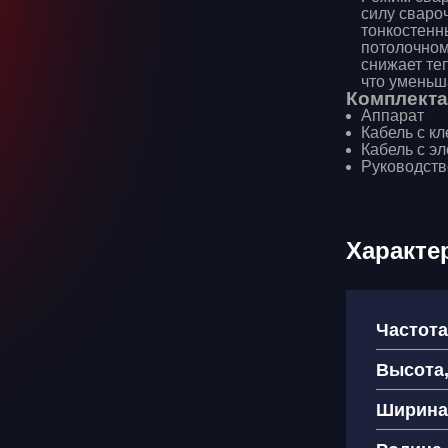
силу сваро
тонкостенн
потолочном
снижает те
что уменьш
Комплекта
Аппарат
Кабель с к
Кабель с э
Руководств
Характе
Частота
Высота
Ширина