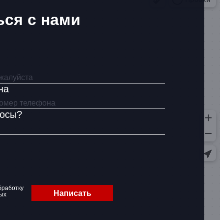
ься с нами
на
росы?
бработку
Написать
ых