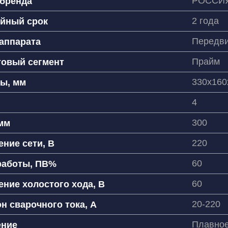
РОССИ
 бренда
2 года
ийный срок
е имя
Передв
аппарата
Прайм
товый сегмент
 связаться?
7
330х160
ы, мм
4
300
мм
220
ние сети, В
согласен(на) на обработку
рсональных данных
60
работы, ПВ%
60
ние холостого хода, В
20-220
н сварочного тока, А
Плавно
ение