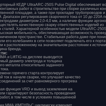
рторный КЕДР UltraARC-250S Pulse Digital обеспечивает в
онтажных работ в строительстве при сборке различных кон
твенной площадке, а также при прокладке трубопроводов и
. Диапазон регулирования сварочного тока от 10 до 220А 
лектродами диаметром 2,0-4,0 мм, а наличие функции аргон
ществлять качественную сварку ответственных изделий из
сталей. Характерной особенностью модели UltraARC-250S
высокая мобильность, обеспечивающая возможность прове
аниченном пространстве. Стабильная работа даже при пон
ли его колебаниях в сети позволяет подключать его к порт
ли к расположенному на значительном расстоянии к источни
дина бренда.
ти:
МА и LiftTIG на дисплее выводится
мый диаметр электрода и толщина
го металла относительно заданного
тока.
емени горячего старта контролирует
 ток в начале сварки, что улучшает качество
соединений за счет равномерного прогрева
ая функция VRD и вывод заземления на
ели гарантируют безопасность проведения
работ, в том числе в условиях повышенной
рки ММА ИМПУЛЬС циклически изменяет