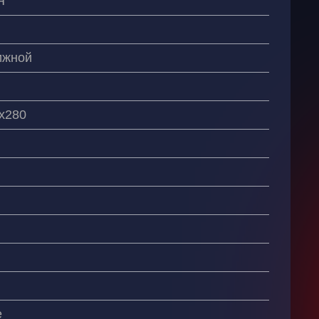
Я
ижной
х280
е