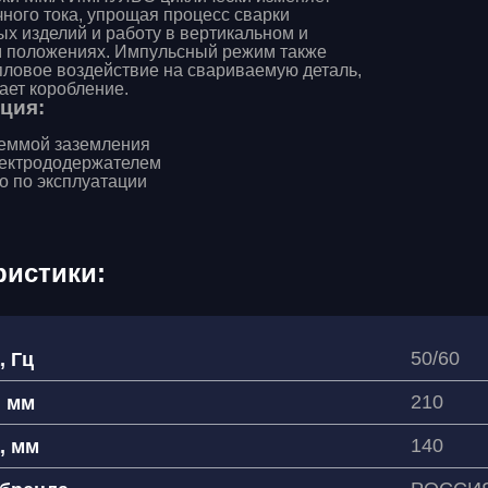
чного тока, упрощая процесс сварки
ых изделий и работу в вертикальном и
 положениях. Импульсный режим также
пловое воздействие на свариваемую деталь,
ает коробление.
ция:
леммой заземления
лектрододержателем
о по эксплуатации
ристики:
50/60
, Гц
210
, мм
140
, мм