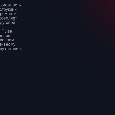
озможность
струкций
 ремонте
позволяет
одуговой
 Pulse
дения
иженном
ативному
ку питания.