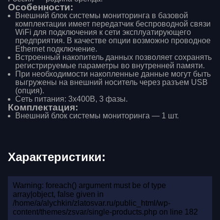
Особенности:
Внешний блок системы мониторинга в базовой
комплектации имеет передатчик беспроводной связи
WiFi для подключения к сети эксплуатирующего
предприятия. В качестве опции возможно проводное
Ethernet подключение.
Встроенный накопитель данных позволяет сохранять
регистрируемые параметры во внутренней памяти.
При необходимости накопленные данные могут быть
выгружены на внешний носитель через разъем USB
(опция).
Сеть питания: 3х400В, 3 фазы.
Комплектация:
Внешний блок системы мониторинга — 1 шт.
Характеристики:
Warning: foreach() argument must be of type
array|object, false given in
Ваше имя
/home/a/alychkin/zlatosvar.ru/public_html/wp-
content/themes/zsvar/single-products.php on line 182