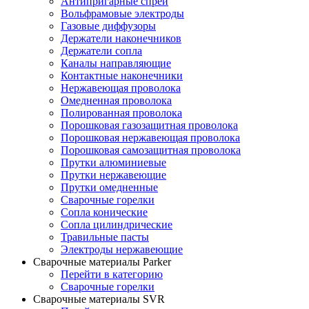
Антипригарные спреи
Вольфрамовые электроды
Газовые диффузоры
Держатели наконечников
Держатели сопла
Каналы направляющие
Контактные наконечники
Нержавеющая проволока
Омедненная проволока
Полированная проволока
Порошковая газозащитная проволока
Порошковая нержавеющая проволока
Порошковая самозащитная проволока
Прутки алюминиевые
Прутки нержавеющие
Прутки омедненные
Сварочные горелки
Сопла конические
Сопла цилиндрические
Травильные пасты
Электроды нержавеющие
Сварочные материалы Parker
Перейти в категорию
Сварочные горелки
Сварочные материалы SVR