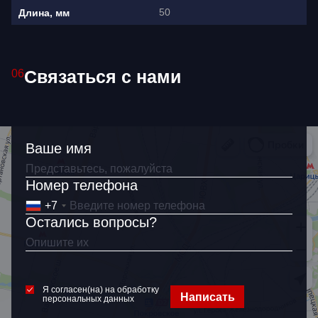
50
Длина, мм
Связаться с нами
06
Ваше имя
Ваше имя
Номер телефона
+7
Как связаться?
Остались вопросы?
+7
Я согласен(на) на обработку
персональных данных
Я согласен(на) на обработку
Написать
персональных данных