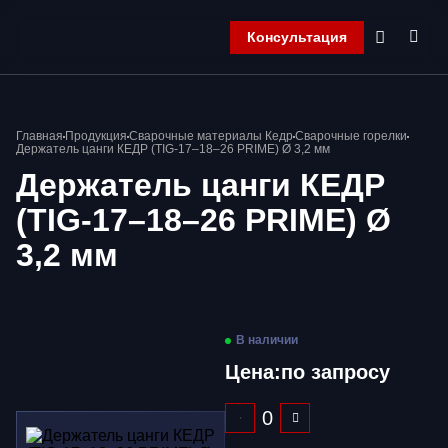
Консультация
Главная
Главная
Продукция
Сварочные материалы Кедр
Сварочные горелки
Компания
Держатель цанги КЕДР (TIG-17–18–26 PRIME) Ø 3,2 мм
Продукция
Держатель цанги КЕДР
Контакты
(TIG-17–18–26 PRIME) Ø
Корзина
3,2 мм
В наличии
Цена:
по запросу