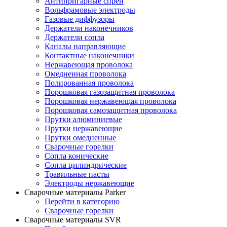
Антипригарные спреи
Вольфрамовые электроды
Газовые диффузоры
Держатели наконечников
Держатели сопла
Каналы направляющие
Контактные наконечники
Нержавеющая проволока
Омедненная проволока
Полированная проволока
Порошковая газозащитная проволока
Порошковая нержавеющая проволока
Порошковая самозащитная проволока
Прутки алюминиевые
Прутки нержавеющие
Прутки омедненные
Сварочные горелки
Сопла конические
Сопла цилиндрические
Травильные пасты
Электроды нержавеющие
Сварочные материалы Parker
Перейти в категорию
Сварочные горелки
Сварочные материалы SVR