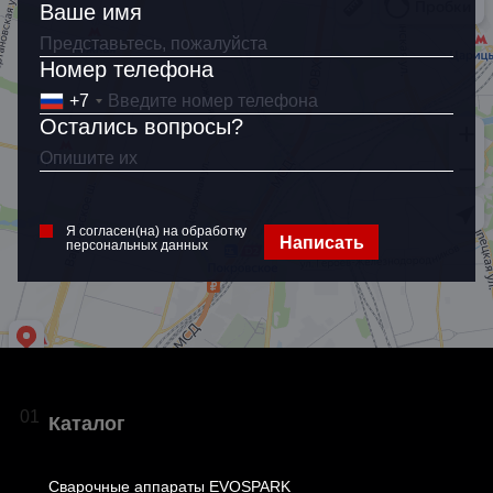
Ваше имя
Номер телефона
Ваше имя
+7
Остались вопросы?
Как связаться?
+7
Я согласен(на) на обработку
Написать
персональных данных
Я согласен(на) на обработку
персональных данных
01
Каталог
Сварочные аппараты EVOSPARK