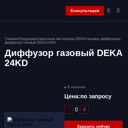
Консультация
Главная
Главная
Продукция
Сварочные материалы DEKA
Газовые диффузоры
Компания
Диффузор газовый DEKA 24KD
Продукция
Диффузор газовый DEKA
Контакты
24KD
Корзина
В наличии
Цена:
по запросу
Заказать сейчас