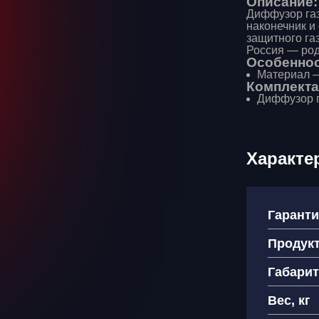
Описание:
Диффузор газ
Сварочные аппараты
наконечник и
защитного газ
Сварочные горелки
Россия — ро
Особеннос
Средства защиты
Материал 
Комплекта
Диффузор г
Характе
Гарант
Продук
Габарит
Вес, кг