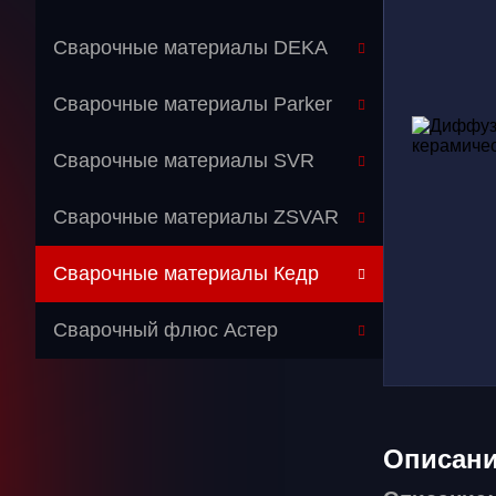
Сварочные материалы DEKA
Сварочные материалы Parker
Сварочные материалы SVR
Сварочные материалы ZSVAR
Сварочные материалы Кедр
Перейти в категорию
Сварочный флюс Астер
Газосварочное оборудование
Дополнительное оборудование
Распродажа
Описан
Расходные материалы