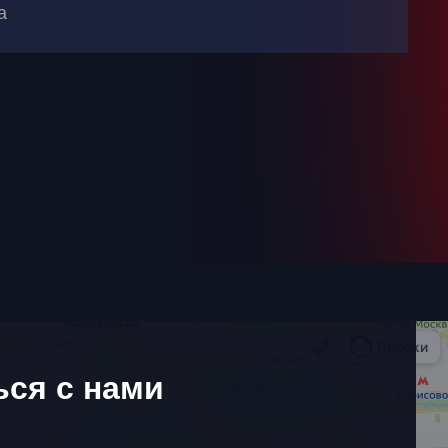
а
ься с нами