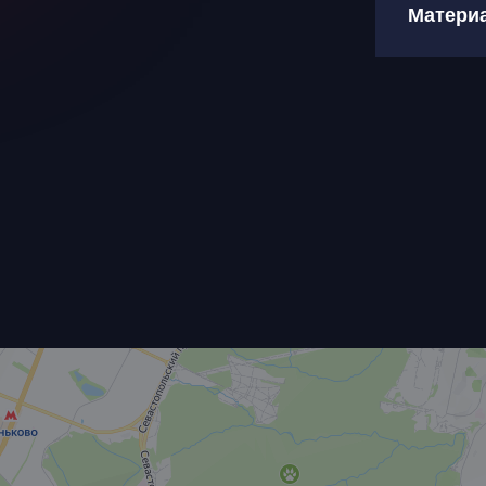
Матери
Ваш
Как
Я 
пе