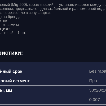
овый (Mig-500), керамический — устанавливается между в
 соплом, предназначен для стабильной и равномерной пода
а через сопло в зону сварки.
дина бренда.
ти:
— керамика
ция:
азовый – 1 шт.
ристики:
Без гар
ийный срок
Про
товый сегмент
30х20х2
ы, мм
0,007