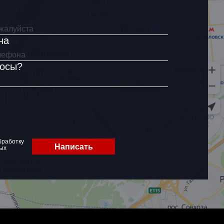
на
росы?
бработку
Написать
ых