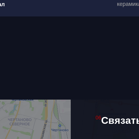
керамик
ал
е имя
 связаться?
согласен(на) на обработку
рсональных данных
Связат
06