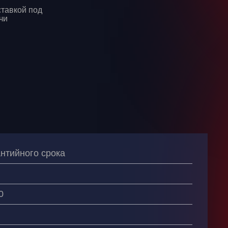
ставкой под
чи
антийного срока
0