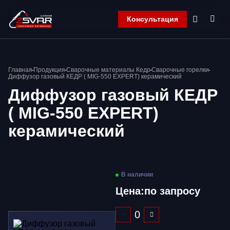
Консультация
Главная
Главная
Продукция
Сварочные материалы Кедр
Сварочные горелки
Компания
Диффузор газовый КЕДР ( MIG-550 EXPERT) керамический
Продукция
Диффузор газовый КЕДР
Контакты
( MIG-550 EXPERT)
Корзина
керамический
В наличии
Цена:
по запросу