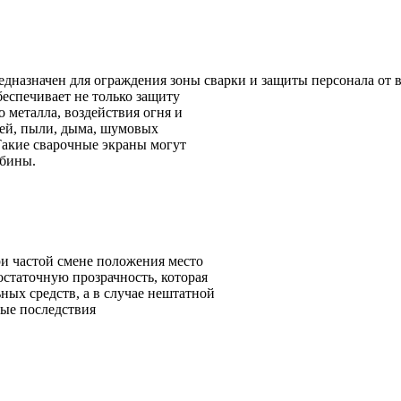
дназначен для ограждения зоны сварки и защиты персонала от 
еспечивает не только защиту
 металла, воздействия огня и
лей, пыли, дыма, шумовых
Такие сварочные экраны могут
абины.
ри частой смене положения место
остаточную прозрачность, которая
ных средств, а в случае нештатной
ые последствия