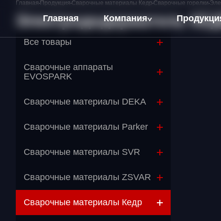
Главная
Продукция
Сварочные материалы Кедр
Сварочные горелки
Эле
Электрододержатель КЕД
Главная
Компания
Продукци
Все товары
О компании
Сварочные аппараты
Оплата и Доставка
EVOSPARK
Сварочные материалы DEKA
Сварочные материалы Parker
Сварочные материалы SVR
Сварочные материалы ZSVAR
Сварочные материалы Кедр