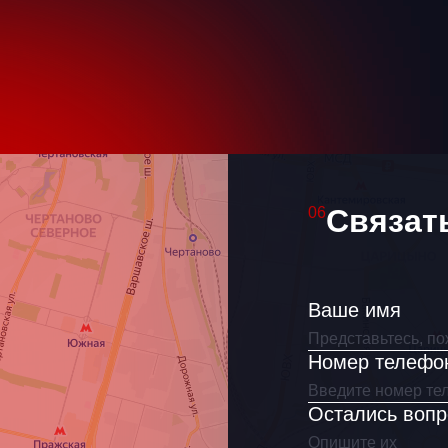
Ваше имя
Как связаться?
Связат
06
Ваше имя
Я согласен(на) на обработку
персональных данных
Номер телефо
Остались воп