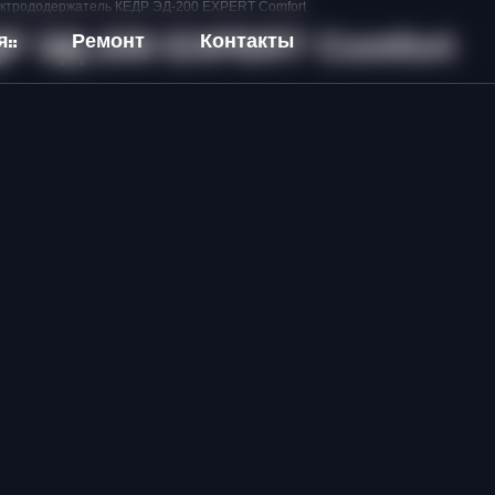
ктрододержатель КЕДР ЭД-200 EXPERT Comfort
Р ЭД-200 EXPERT Comfort
я
Ремонт
Контакты