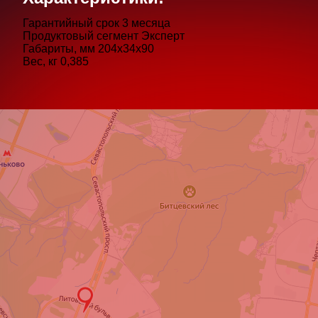
Гарантийный срок
3 месяца
Продуктовый сегмент
Эксперт
Габариты, мм
204х34х90
Вес, кг
0,385