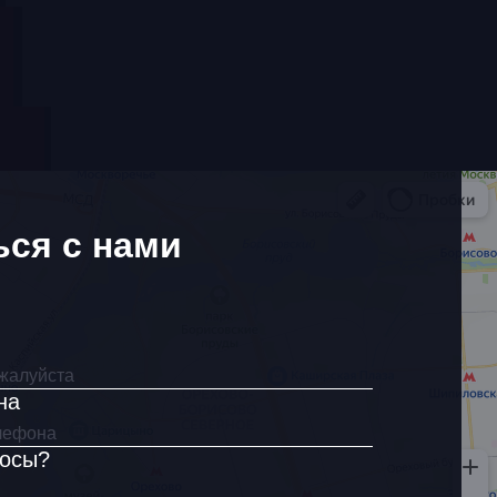
ься с нами
на
росы?