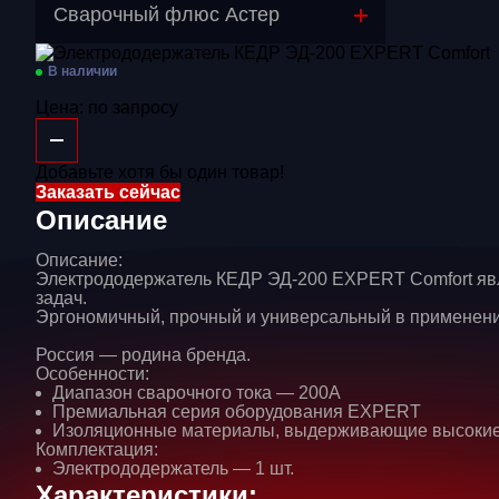
Перейти в категорию
Сварочный флюс Астер
Газосварочное оборудование
В наличии
Дополнительное оборудование
Цена:
по запросу
Распродажа
Добавьте хотя бы один товар!
Расходные материалы
Заказать сейчас
Сварочные аппараты
Описание
Сварочные горелки
Описание:
Электрододержатель КЕДР ЭД-200 EXPERT Comfort явл
Средства защиты
задач.
Эргономичный, прочный и универсальный в применени
Россия — родина бренда.
Особенности:
Диапазон сварочного тока — 200А
Премиальная серия оборудования EXPERT
Изоляционные материалы, выдерживающие высокие
Комплектация:
Электрододержатель — 1 шт.
Характеристики: