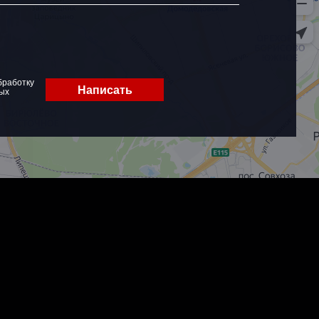
бработку
Написать
ых