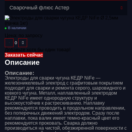
Перейти в категорию
Сварочный флюс Астер
Газосварочное оборудование
Дополнительное оборудование
В наличии
Цена:
по запросу
Распродажа
Расходные материалы
Добавьте хотя бы один товар!
Заказать сейчас
Сварочные аппараты
Описание
Сварочные горелки
Описание:
Электроды для сварки чугуна КЕДР NiFe —
Средства защиты
железоникелевый электрод с графитовым покрытием
подходит для сварки и ремонта серого, шаровидного и
ковкого чугуна. Металл, наплавленный электродом
КЕДР NiFe имеет однородную структуру и
высокоустойчив к растрескиванию. Наплавку
рекомендуется проводить в продольном направлении,
без поперечных движений электродом. Сразу после
наплавки, пока валик имеет темно-красный цвет его
рекомендуется проковать. Сварка должно
производиться на чистой, обезжиренной поверхности с