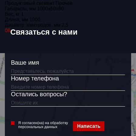
Продуктовый сегмент
Прочее
Как связаться?
Габариты, мм
1000x60x60
Вес, кг
1
Длина, мм
1000
Диаметр электродов, мм
2,5
Связаться с нами
06
Я согласен(на)
на обработку
персональных
данных
Ваше имя
Номер телефона
Остались вопросы?
Я согласен(на) на обработку
Написать
персональных данных