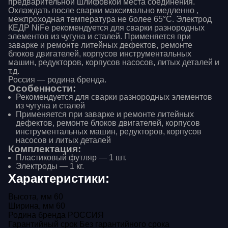
предварительной шлифовкой места соединения.
Охлаждать после сварки максимально медленно ,
межпроходная температура не более 65°C. Электрод
КЕДР NiFe рекомендуется для сварки разнородных
элементов из чугуна и сталей. Применяется при
заварке и ремонте литейных дефектов, ремонте
блоков двигателей, корпусов инструментальных
машин, редукторов, корпусов насосов, литых деталей и
т.д.
Россия — родина бренда.
Особенности:
Рекомендуется для сварки разнородных элементов
из чугуна и сталей
Применяется при заварке и ремонте литейных
дефектов, ремонте блоков двигателей, корпусов
инструментальных машин, редукторов, корпусов
насосов и литых деталей
Комплектация:
Пластиковый футляр — 1 шт.
Электроды — 1 кг.
Характеристики:
Высота, мм
60
Ширина, мм
60
Ваше имя
Родина бренда
РОССИЯ
Гарантийный срок
Без гарантийного срока