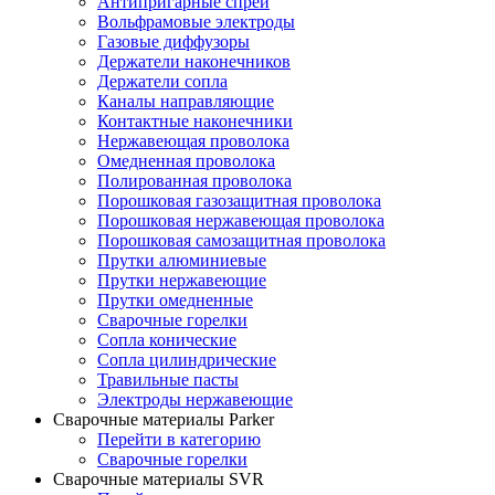
Антипригарные спреи
Вольфрамовые электроды
Газовые диффузоры
Держатели наконечников
Держатели сопла
Каналы направляющие
Контактные наконечники
Нержавеющая проволока
Омедненная проволока
Полированная проволока
Порошковая газозащитная проволока
Порошковая нержавеющая проволока
Порошковая самозащитная проволока
Прутки алюминиевые
Прутки нержавеющие
Прутки омедненные
Сварочные горелки
Сопла конические
Сопла цилиндрические
Травильные пасты
Электроды нержавеющие
Сварочные материалы Parker
Перейти в категорию
Сварочные горелки
Сварочные материалы SVR