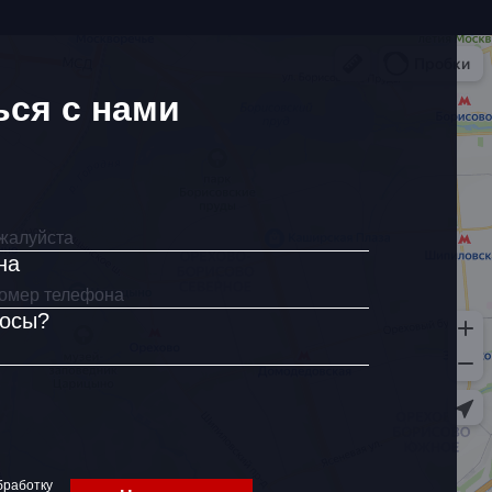
ься с нами
на
росы?
бработку