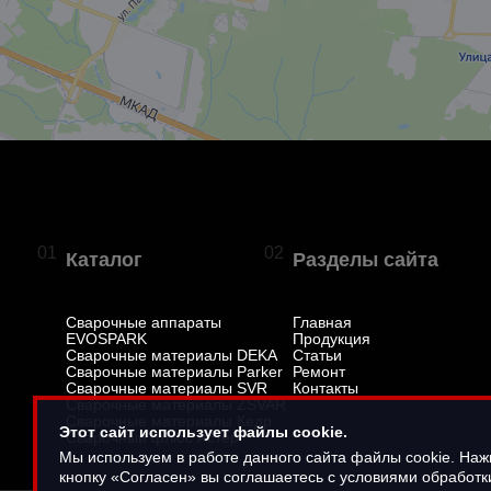
01
02
Каталог
Разделы сайта
Сварочные аппараты
Главная
EVOSPARK
Продукция
Сварочные материалы DEKA
Статьи
Сварочные материалы Parker
Ремонт
Сварочные материалы SVR
Контакты
Сварочные материалы ZSVAR
Сварочные материалы Кедр
Этот сайт использует файлы cookie.
Сварочный флюс Астер
Мы используем в работе данного сайта файлы cookie. На
кнопку «Согласен» вы соглашаетесь с условиями обработ