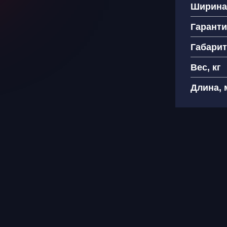
Ширина
Гарант
Габарит
Ваш
Вес, кг
Как
Длина, 
+
Я 
пе