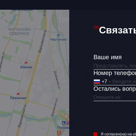
Связат
06
Ваше имя
Номер телефо
+7
Остались воп
Я согласен(на) на о