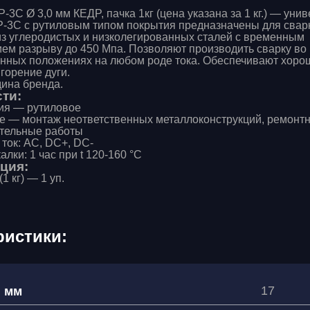
-3С Ø 3,0 мм КЕДP, пачка 1кг (цена указана за 1 кг.) — ун
-3С с рутиловым типом покрытия предназначены для свар
из углеродистых и низколегированных сталей с временным
ем разрыву до 450 Мпа. Позволяют производить сварку во
нных положениях на любом роде тока. Обеспечивают хоро
горение дуги.
дина бренда.
ти:
ия — рутиловое
 — монтаж неответственных металлоконструкций, ремонтн
тельные работы
ток: AC, DC+, DC-
лки: 1 час при t 120-160 °С
ция:
1 кг) — 1 уп.
ристики:
17
, мм