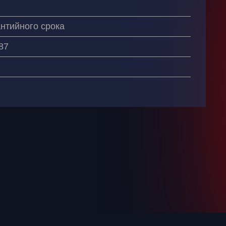
антийного срока
87