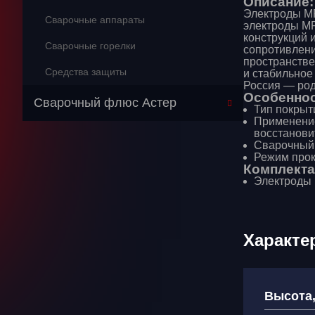
Описание:
Электроды МР
Сварочные аппараты
электроды МР
конструкций 
Сварочные горелки
сопротивлени
пространстве
Средства защиты
и стабильное 
Россия — ро
Особеннос
Сварочный флюс Астер
Тип покрыт
Применение
восстанови
Сварочный 
Режим прока
Комплекта
Электроды (
Характе
Высота