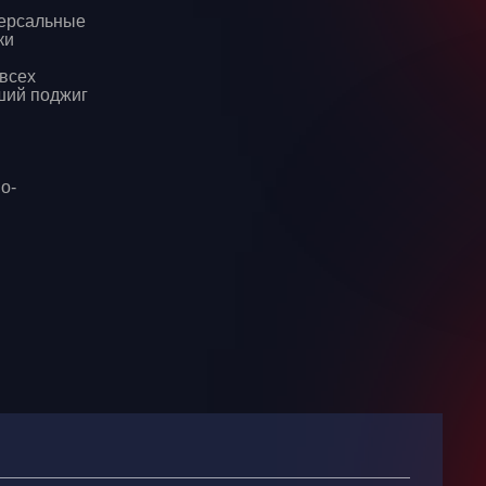
иверсальные
ки
 всех
ший поджиг
о-