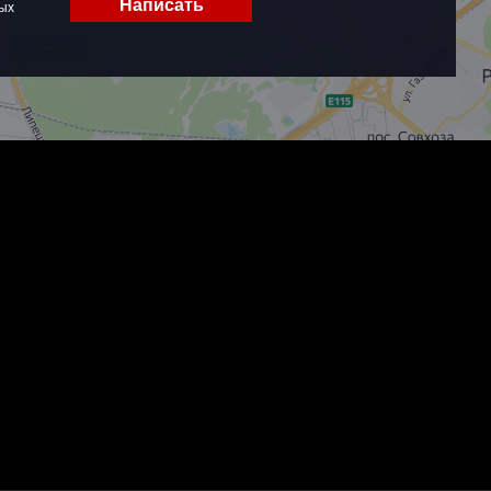
Написать
ых