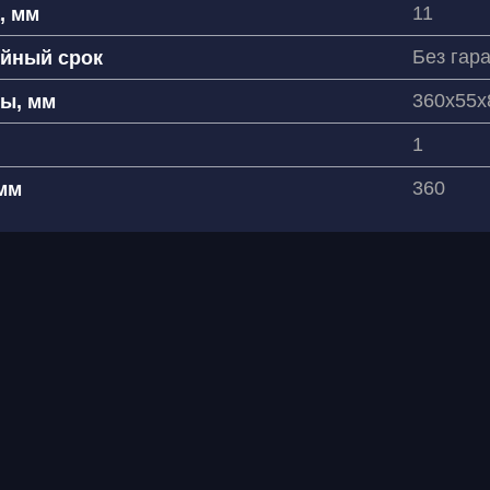
11
, мм
Без гар
ийный срок
360x55x
ы, мм
е имя
1
 связаться?
360
мм
7
согласен(на) на обработку
рсональных данных