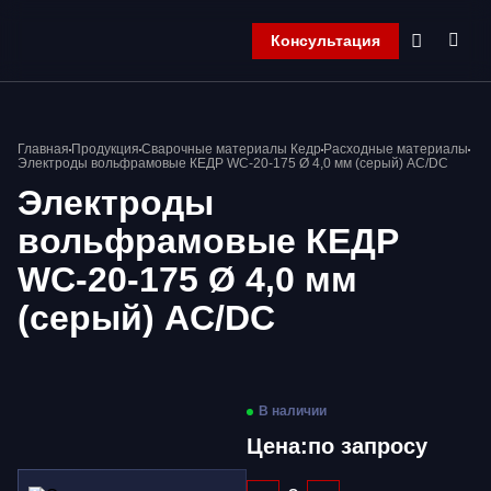
Консультация
Главная
Главная
Продукция
Сварочные материалы Кедр
Расходные материалы
Компания
Электроды вольфрамовые КЕДР WC-20-175 Ø 4,0 мм (серый) AC/DC
Продукция
Электроды
Контакты
вольфрамовые КЕДР
Корзина
WC-20-175 Ø 4,0 мм
(серый) AC/DC
В наличии
Цена:
по запросу