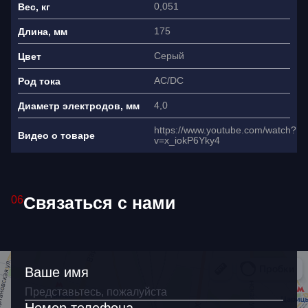
0,051
Вес, кг
175
Длина, мм
Ваше имя
Серый
Цвет
Как связаться?
AC/DC
Род тока
4,0
Диаметр электродов, мм
https://www.youtube.com/watch?
Видео о товаре
v=x_iokP6Yky4
Я согласен(на) на обработку
персональных данных
Связаться с нами
06
Ваше имя