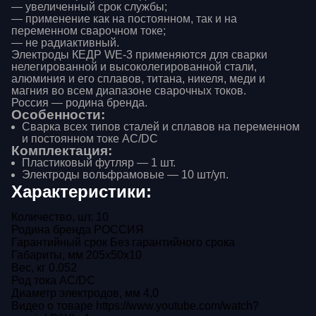
— увеличенный срок службы;
— применение как на постоянном, так и на
переменном сварочном токе;
— не радиактивный.
Электроды КЕДР WE-3 применяются для сварки
нелегированной и высоколегированной стали,
алюминия и его сплавов, титана, никеля, меди и
магния во всем диапазоне сварочных токов.
Россия — родина бренда.
Особенности:
Сварка всех типов сталей и сплавов на переменном
и постоянном токе AC/DC
Комплектация:
Пластиковый футляр — 1 шт.
Электроды вольфрамовые — 10 шт/уп.
Характеристики:
Количество, шт.
10
Родина бренда
РОССИЯ
Гарантийный срок
Без гарантийного срока
Габариты, мм
205x50x10
Ваше имя
Вес, кг
0.052
Род тока
AC/DC
Диаметр электродов, мм
4,0
Как связаться?
Видео о товаре
https://www.youtube.com/watch?