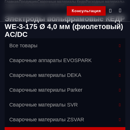
Главная
Продукция
Сварочные материалы Кедр
Расходные материалы
Электроды вольфрамовые КЕДР WE-3-175 Ø 4,0 мм (фиолетовый)
AC/DC
Консультация
Электроды вольфрамовые КЕДР
WE-3-175 Ø 4,0 мм (фиолетовый)
AC/DC
Главная
Компания
Все товары
Продукция
Контакты
Сварочные аппараты EVOSPARK
Корзина
Сварочные материалы DEKA
Сварочные материалы Parker
Сварочные материалы SVR
Сварочные материалы ZSVAR