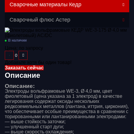
Сварочные материалы Кедр
Перейти в категорию
Сварочный флюс Астер
Газосварочное оборудование
Дополнительное оборудование
В наличии
Цена:
по запросу
Распродажа
Расходные материалы
Добавьте хотя бы один товар!
Заказать сейчас
Сварочные аппараты
Описание
Сварочные горелки
Описание:
Электроды вольфрамовые WE-3, Ø 4,0 мм, цвет
Средства защиты
фиолетовый (цена указана за 1 электрод) в качестве
легирования содержат оксиды нескольких
редкоземельных металлов (лантана, иттрия, циркония),
что обеспечивает особые преимущества в сравнении с
торированными или лантанированными электродами:
— выше стойкость заточки;
— улучшенный старт дуги;
— выше скорость охлаждения;