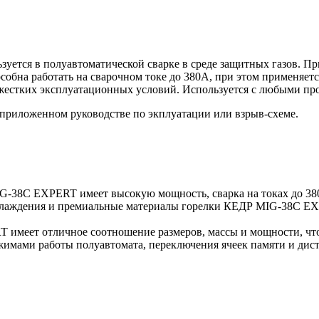
зуется в полуавтоматической сварке в среде защитных газов. П
собна работать на сварочном токе до 380А, при этом применяет
жестких эксплуатационных условий. Используется с любыми про
 приложенном руководстве по экплуатации или взрыв-схеме.
G-38C EXPERT имеет высокую мощность, сварка на токах до 3
хлаждения и премиальные материалы горелки КЕДР MIG-38C EX
меет отличное соотношение размеров, массы и мощности, что п
жимами работы полуавтомата, переключения ячеек памяти и ди