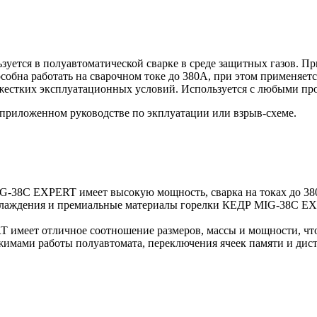
зуется в полуавтоматической сварке в среде защитных газов. П
собна работать на сварочном токе до 380А, при этом применяет
жестких эксплуатационных условий. Используется с любыми про
 приложенном руководстве по экплуатации или взрыв-схеме.
G-38C EXPERT имеет высокую мощность, сварка на токах до 3
хлаждения и премиальные материалы горелки КЕДР MIG-38C EX
меет отличное соотношение размеров, массы и мощности, что п
жимами работы полуавтомата, переключения ячеек памяти и ди