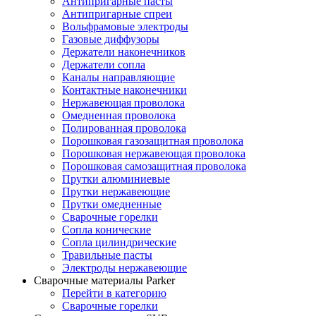
Антипригарные пасты
Антипригарные спреи
Вольфрамовые электроды
Газовые диффузоры
Держатели наконечников
Держатели сопла
Каналы направляющие
Контактные наконечники
Нержавеющая проволока
Омедненная проволока
Полированная проволока
Порошковая газозащитная проволока
Порошковая нержавеющая проволока
Порошковая самозащитная проволока
Прутки алюминиевые
Прутки нержавеющие
Прутки омедненные
Сварочные горелки
Сопла конические
Сопла цилиндрические
Травильные пасты
Электроды нержавеющие
Сварочные материалы Parker
Перейти в категорию
Сварочные горелки