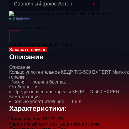
Перейти в категорию
Сварочный флюс Астер
Газосварочное оборудование
В наличии
Дополнительное оборудование
Цена:
по запросу
Распродажа
Добавьте хотя бы один товар!
Расходные материалы
Заказать сейчас
Сварочные аппараты
Описание
Сварочные горелки
Описание:
Кольцо уплотнительное КЕДР TIG-500 EXPERT Малютка
Средства защиты
горелки.
Россия — родина бренда.
Особенности:
Предназначен для горелки КЕДР TIG-500 EXPERT
Комплектация:
Кольцо уплотнительное — 1 шт.
Характеристики:
Родина бренда
РОССИЯ
Гарантийный срок
Без гарантийного срока