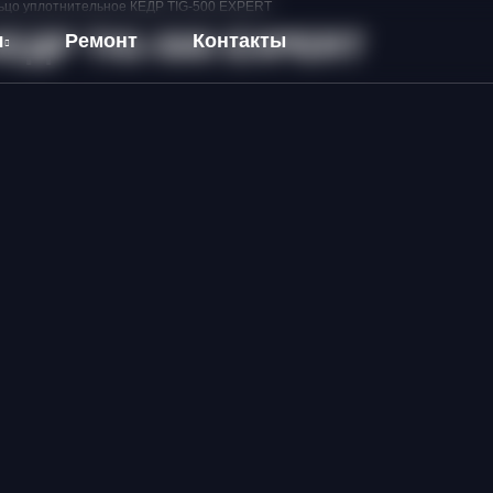
ьцо уплотнительное КЕДР TIG-500 EXPERT
КЕДР TIG-500 EXPERT
я
Ремонт
Контакты