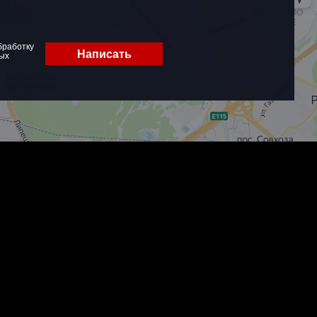
бработку
Написать
ых