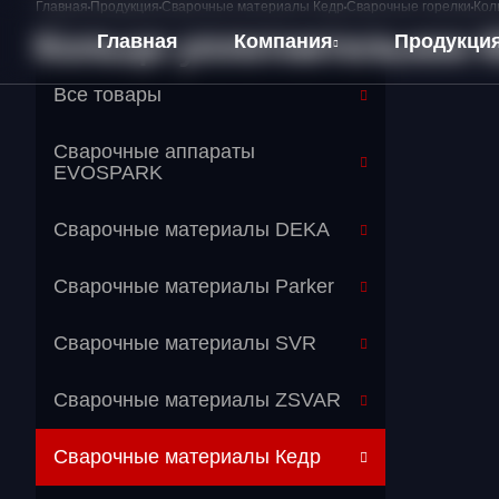
Главная
Продукция
Сварочные материалы Кедр
Сварочные горелки
Кол
Кольцо уплотнительное 
Главная
Компания
Продукци
Все товары
О компании
Сварочные аппараты
Оплата и Доставка
EVOSPARK
Сварочные материалы DEKA
Сварочные материалы Parker
Сварочные материалы SVR
Сварочные материалы ZSVAR
Сварочные материалы Кедр