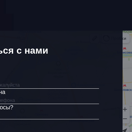
ься с нами
на
росы?