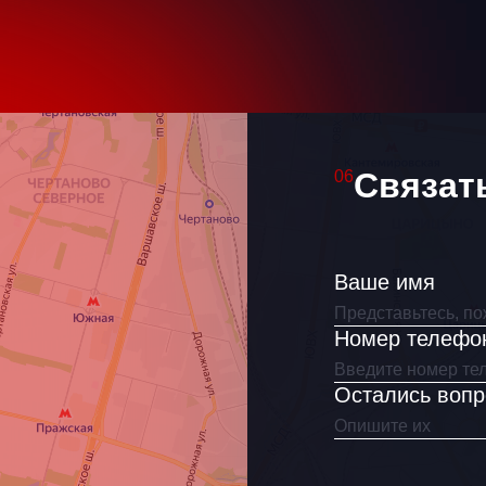
Ваше имя
Как связаться?
Связат
06
Ваше имя
Я согласен(на) на обработку
Номер телефо
персональных данных
Остались воп