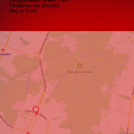
Продуктовый сегмент
Про
Габариты, мм
10x10x1
Вес, кг
0,003