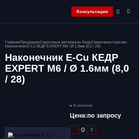
Консультация
Главная
Главная
Продукция
Сварочные материалы Кедр
Сварочные горелки
Компания
Наконечник E-Cu КЕДР EXPERT М6 / Ø 1.6мм (8,0 / 28)
Продукция
Наконечник E-Cu КЕДР
Контакты
EXPERT М6 / Ø 1.6мм (8,0
Корзина
/ 28)
В наличии
Цена:
по запросу