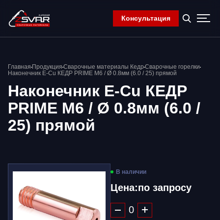
Консультация
Главная
Главная
Продукция
Сварочные материалы Кедр
Сварочные горелки
Компания
Наконечник E-Cu КЕДР PRIME М6 / Ø 0.8мм (6.0 / 25) прямой
Продукция
Наконечник E-Cu КЕДР
Контакты
PRIME М6 / Ø 0.8мм (6.0 /
Корзина
25) прямой
В наличии
Цена:
по запросу