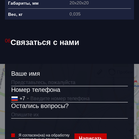
20x20x20
Габариты, мм
0,035
Вес, кг
Связаться с нами
06
Ваше имя
Ваше имя
Как связаться?
+7
Номер телефона
+7
Остались вопросы?
Я согласен(на) на обработку
персональных данных
Я согласен(на) на обработку
Написать