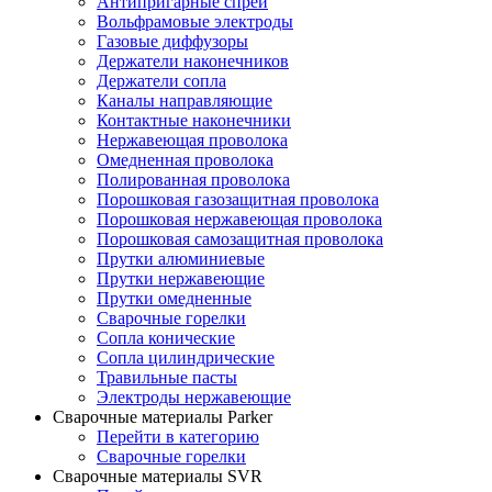
Антипригарные спреи
Вольфрамовые электроды
Газовые диффузоры
Держатели наконечников
Держатели сопла
Каналы направляющие
Контактные наконечники
Нержавеющая проволока
Омедненная проволока
Полированная проволока
Порошковая газозащитная проволока
Порошковая нержавеющая проволока
Порошковая самозащитная проволока
Прутки алюминиевые
Прутки нержавеющие
Прутки омедненные
Сварочные горелки
Сопла конические
Сопла цилиндрические
Травильные пасты
Электроды нержавеющие
Сварочные материалы Parker
Перейти в категорию
Сварочные горелки
Сварочные материалы SVR