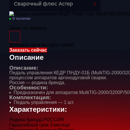
Перейти в категорию
Сварочный флюс Астер
Газосварочное оборудование
В наличии
Дополнительное оборудование
Цена:
по запросу
Распродажа
Добавьте хотя бы один товар!
Расходные материалы
Заказать сейчас
Сварочные аппараты
Описание
Сварочные горелки
Описание:
Педаль управления КЕДР ПНДУ-01Б (MultiTIG-2000/32
Средства защиты
процессом аппаратов аргонодуговой сварки.
Россия — родина бренда.
Особенности:
Предназначен для аппаратов MultiTIG-2000/3200P/5
Комплектация:
Педаль управления — 1 шт.
Характеристики:
Родина бренда
РОССИЯ
Гарантийный срок
3 месяца