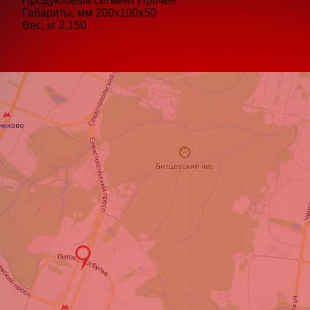
Продуктовый сегмент
Прочее
Габариты, мм
200x100x50
Вес, кг
2,150
Ваше
Как с
Я со
пер