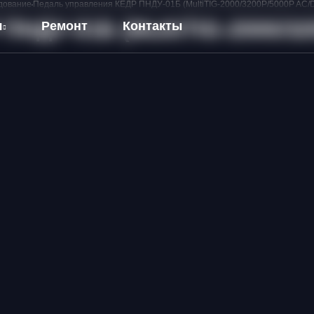
дование
Педаль управления КЕДР ПНДУ-01Б (MultiTIG-2000/3200P/5000P AC/
ПНДУ-01Б (MultiTIG-2000/32
я
Ремонт
Контакты