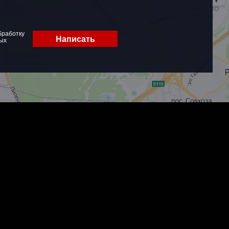
бработку
Написать
ых