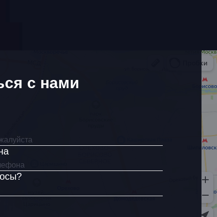
ься с нами
на
росы?