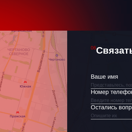
 имя
вязаться?
Связат
06
Ваше имя
гласен(на) на обработку
Номер телефо
сональных данных
Остались воп