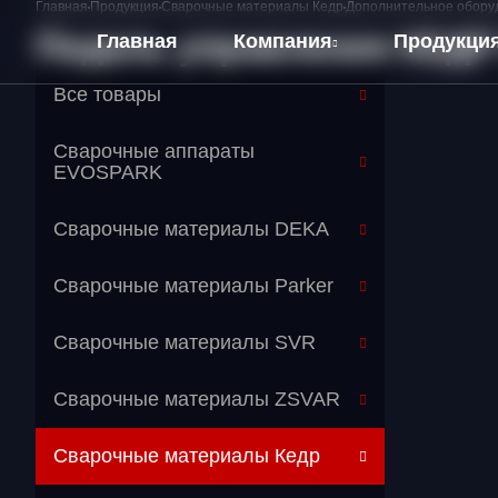
Главная
Продукция
Сварочные материалы Кедр
Дополнительное обору
Педаль управления КЕДР 
Главная
Компания
Продукци
Все товары
О компании
Сварочные аппараты
Оплата и Доставка
EVOSPARK
Сварочные материалы DEKA
Сварочные материалы Parker
Сварочные материалы SVR
Сварочные материалы ZSVAR
Сварочные материалы Кедр