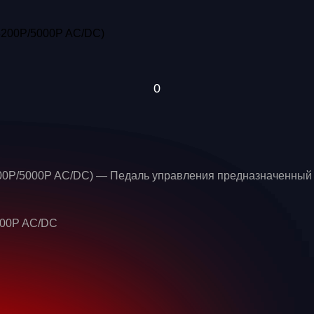
00P/5000P AC/DC) — Педаль управления предназначенный
000P AC/DC