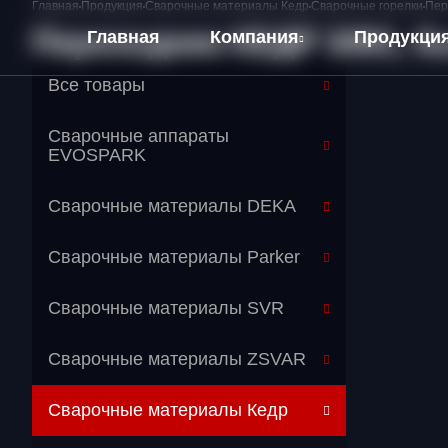
Главная
Продукция
Сварочные материалы Кедр
Сварочные горелки
Пер
Переходник КЕДР 3/8G, бы
Главная
Компания
Продукци
Все товары
О компании
Сварочные аппараты
Оплата и Доставка
EVOSPARK
Сварочные материалы DEKA
Сварочные материалы Parker
Сварочные материалы SVR
Сварочные материалы ZSVAR
Сварочные материалы Кедр