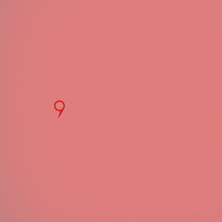
Я сог
перс