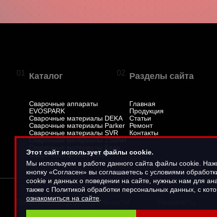
01
02
Каталог
Разделы сайта
Сварочные аппараты
Главная
EVOSPARK
Продукция
Сварочные материалы DEKA
Статьи
Сварочные материалы Parker
Ремонт
Сварочные материалы SVR
Контакты
Сварочные материалы ZSVAR
Сварочные материалы Кедр
Этот сайт использует файлы cookie.
Сварочный флюс Астер
Мы используем в работе данного сайта файлы cookie. На
кнопку «Согласен» вы соглашаетесь с условиями обработ
cookie и данных о поведении на сайте, нужных нам для ана
также с Политикой обработки персональных данных, с кот
ознакомиться на сайте
.
Политика конфиденциальности
Реквизиты