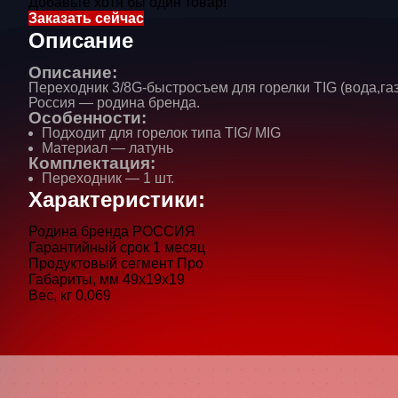
Добавьте хотя бы один товар!
Заказать сейчас
Описание
Описание:
Переходник 3/8G-быстросъем для горелки TIG (вода,газ)
Россия — родина бренда.
Особенности:
Подходит для горелок типа ТIG/ MIG
Материал — латунь
Комплектация:
Переходник — 1 шт.
Характеристики:
Ваше
Родина бренда
РОССИЯ
Гарантийный срок
1 месяц
Продуктовый сегмент
Про
Как с
Габариты, мм
49х19х19
Вес, кг
0,069
+7