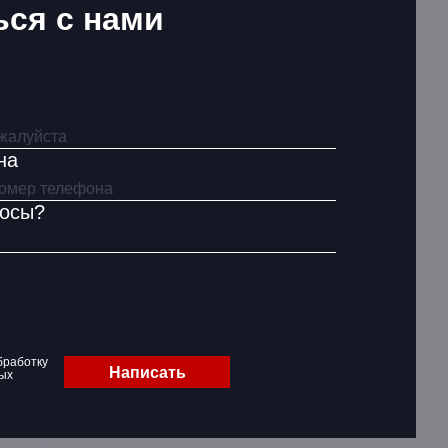
ься с нами
на
росы?
бработку
Написать
ых