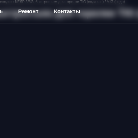
еходник КЕДР 3/8G, быстросъем для горелки TIG (вода,газ) / MIG (вода)
стросъем для горелки TIG (в
я
Ремонт
Контакты