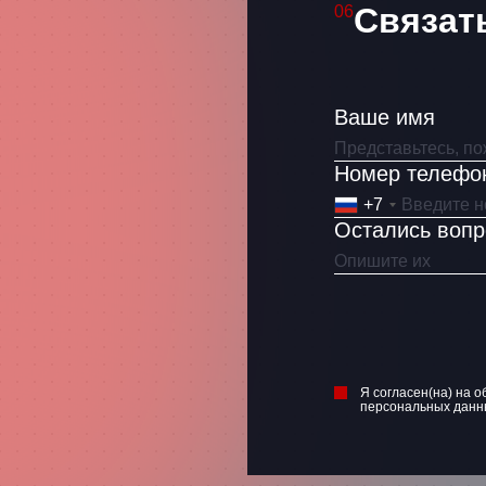
ласен(на) на обработку
Связат
06
ональных данных
Ваше имя
Номер телефо
+7
Остались воп
Я согласен(на) на о
персональных данн