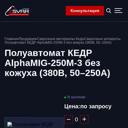
Консультация
Главная
Главная
Продукция
Сварочные материалы Кедр
Сварочные аппараты
Компания
Полуавтомат КЕДР AlphaMIG-250M-3 без кожуха (380В, 50–250А)
Продукция
Полуавтомат КЕДР
Контакты
AlphaMIG-250M-3 без
Корзина
кожуха (380В, 50–250А)
В наличии
Цена:
по запросу