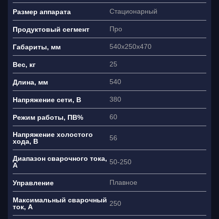
Стационарный
Размер аппарата
Про
Продуктовый сегмент
Ваше имя
540х250х470
Габариты, мм
Как связаться?
25
Вес, кг
+7
540
Длина, мм
380
Напряжение сети, В
Я согласен(на) на обработку
персональных данных
60
Режим работы, ПВ%
Напряжение холостого
56
хода, В
Диапазон сварочного тока,
50-250
А
Плавное
Управление
Максимальный сварочный
250
ток, А