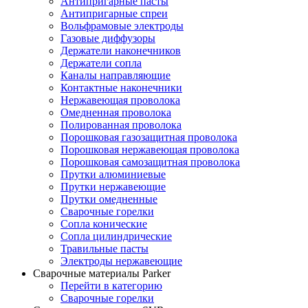
Антипригарные пасты
Антипригарные спреи
Вольфрамовые электроды
Газовые диффузоры
Держатели наконечников
Держатели сопла
Каналы направляющие
Контактные наконечники
Нержавеющая проволока
Омедненная проволока
Полированная проволока
Порошковая газозащитная проволока
Порошковая нержавеющая проволока
Порошковая самозащитная проволока
Прутки алюминиевые
Прутки нержавеющие
Прутки омедненные
Сварочные горелки
Сопла конические
Сопла цилиндрические
Травильные пасты
Электроды нержавеющие
Сварочные материалы Parker
Перейти в категорию
Сварочные горелки