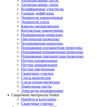
Антипригарные пасты
Антипригарные спреи
Вольфрамовые электроды
Газовые диффузоры
Держатели наконечников
Держатели сопла
Каналы направляющие
Контактные наконечники
Нержавеющая проволока
Омедненная проволока
Полированная проволока
Порошковая газозащитная проволока
Порошковая нержавеющая проволока
Порошковая самозащитная проволока
Прутки алюминиевые
Прутки нержавеющие
Прутки омедненные
Сварочные горелки
Сопла конические
Сопла цилиндрические
Травильные пасты
Электроды нержавеющие
Сварочные материалы Parker
Перейти в категорию
Сварочные горелки