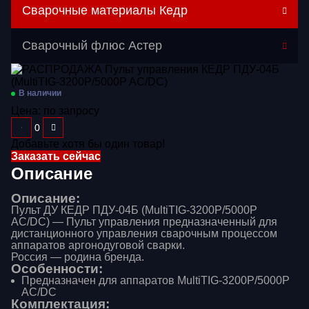
Сварочные материалы Кедр
Перейти в категорию
Сварочный флюс Астер
Газосварочное оборудование
Дополнительное оборудование
В наличии
Цена:
по запросу
Распродажа
Расходные материалы
Добавьте хотя бы один товар!
Заказать сейчас
Сварочные аппараты
Описание
Сварочные горелки
Описание:
Пульт ДУ КЕДР ПДУ-04Б (MultiTIG-3200P/5000P
Средства защиты
AC/DC) — Пульт управления предназначенный для
дистанционного управления сварочным процессом
аппаратов аргонодуговой сварки.
Россия — родина бренда.
Особенности:
Предназначен для аппаратов MultiTIG-3200P/5000P
AC/DC
Комплектация: