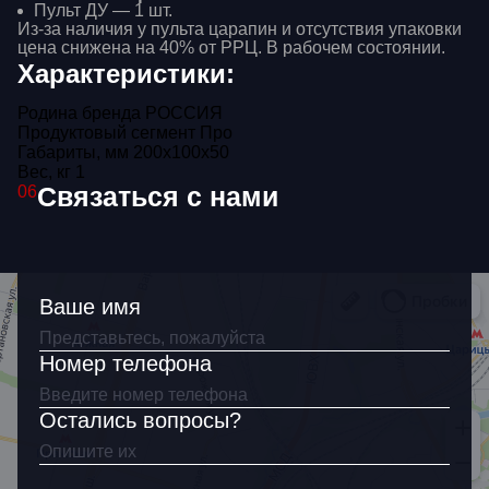
Пульт ДУ — 1 шт.
Из-за наличия у пульта царапин и отсутствия упаковки
цена снижена на 40% от РРЦ. В рабочем состоянии.
Характеристики:
Родина бренда
РОССИЯ
Продуктовый сегмент
Про
Габариты, мм
200x100x50
Вес, кг
1
Связаться с нами
06
Ваше имя
Ваше имя
Как связаться?
Номер телефона
Остались вопросы?
Я согласен(на)
на обработку
персональных
данных