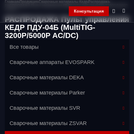
Главная
Продукция
Сварочные материалы Кедр
Распродажа
РАСПРОДАЖА Пульт управления КЕДР ПДУ-04Б (MultiTIG-3200P/5000P
AC/DC)
Консультация
РАСПРОДАЖА Пульт управления
КЕДР ПДУ-04Б (MultiTIG-
3200P/5000P AC/DC)
Главная
Компания
Все товары
Продукция
Контакты
Сварочные аппараты EVOSPARK
Корзина
Сварочные материалы DEKA
Сварочные материалы Parker
Сварочные материалы SVR
Сварочные материалы ZSVAR